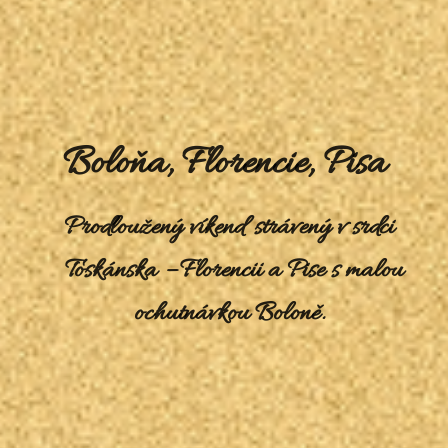
Boloňa, Florencie, Pisa
Prodloužený víkend strávený v srdci
Toskánska – Florencii a Pise s malou
ochutnávkou Boloně.